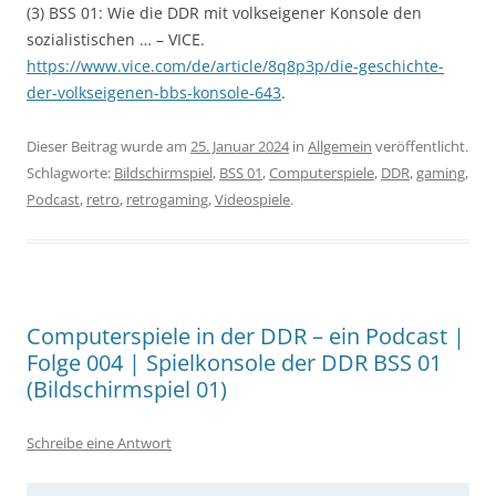
(3) BSS 01: Wie die DDR mit volkseigener Konsole den
sozialistischen … – VICE.
https://www.vice.com/de/article/8q8p3p/die-geschichte-
der-volkseigenen-bbs-konsole-643
.
Dieser Beitrag wurde am
25. Januar 2024
in
Allgemein
veröffentlicht.
Schlagworte:
Bildschirmspiel
,
BSS 01
,
Computerspiele
,
DDR
,
gaming
,
Podcast
,
retro
,
retrogaming
,
Videospiele
.
Computerspiele in der DDR – ein Podcast |
Folge 004 | Spielkonsole der DDR BSS 01
(Bildschirmspiel 01)
Schreibe eine Antwort