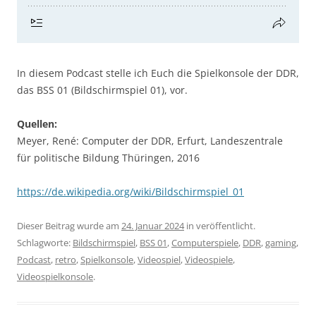
In diesem Podcast stelle ich Euch die Spielkonsole der DDR,
das BSS 01 (Bildschirmspiel 01), vor.
Quellen:
Meyer, René: Computer der DDR, Erfurt, Landeszentrale
für politische Bildung Thüringen, 2016
https://de.wikipedia.org/wiki/Bildschirmspiel_01
Dieser Beitrag wurde am
24. Januar 2024
in veröffentlicht.
Schlagworte:
Bildschirmspiel
,
BSS 01
,
Computerspiele
,
DDR
,
gaming
,
Podcast
,
retro
,
Spielkonsole
,
Videospiel
,
Videospiele
,
Videospielkonsole
.