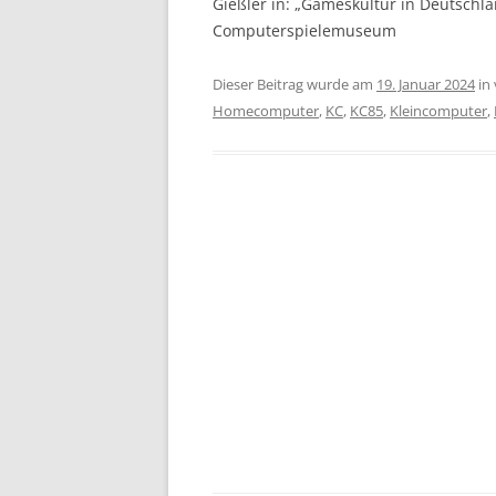
Gießler in: „Gameskultur in Deutschla
Computerspielemuseum
Dieser Beitrag wurde am
19. Januar 2024
in 
Homecomputer
,
KC
,
KC85
,
Kleincomputer
,