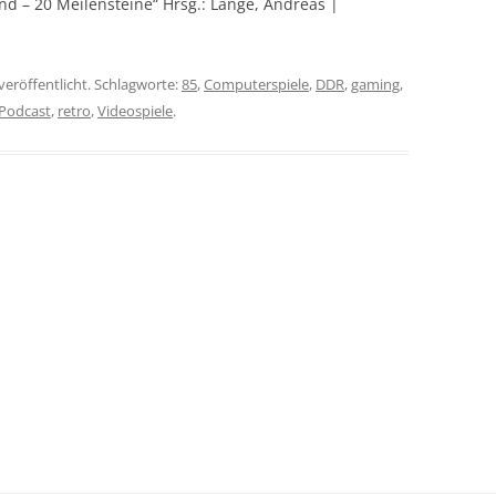
nd – 20 Meilensteine“ Hrsg.: Lange, Andreas |
veröffentlicht. Schlagworte:
85
,
Computerspiele
,
DDR
,
gaming
,
Podcast
,
retro
,
Videospiele
.