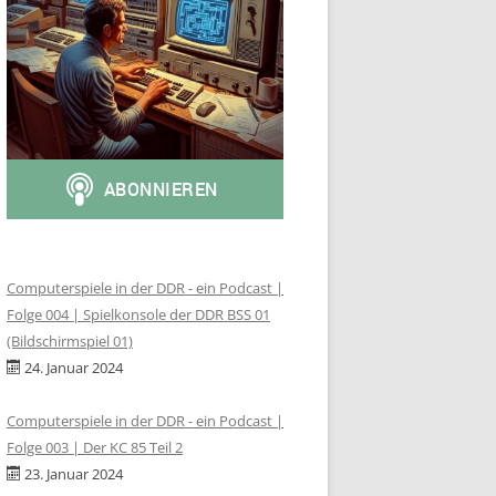
Computerspiele in der DDR - ein Podcast |
Folge 004 | Spielkonsole der DDR BSS 01
(Bildschirmspiel 01)
24. Januar 2024
Computerspiele in der DDR - ein Podcast |
Folge 003 | Der KC 85 Teil 2
23. Januar 2024