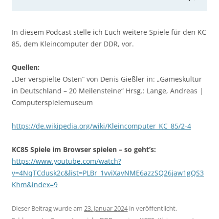
In diesem Podcast stelle ich Euch weitere Spiele für den KC
85, dem Kleincomputer der DDR, vor.
Quellen:
„Der verspielte Osten“ von Denis Gießler in: „Gameskultur
in Deutschland – 20 Meilensteine“ Hrsg.: Lange, Andreas |
Computerspielemuseum
https://de.wikipedia.org/wiki/Kleincomputer_KC_85/2-4
KC85 Spiele im Browser spielen – so geht’s:
https://www.youtube.com/watch?
v=4NqTCdusk2c&list=PLBr_1vviXavNME6azzSQ26jaw1gQS3
Khm&index=9
Dieser Beitrag wurde am
23. Januar 2024
in veröffentlicht.