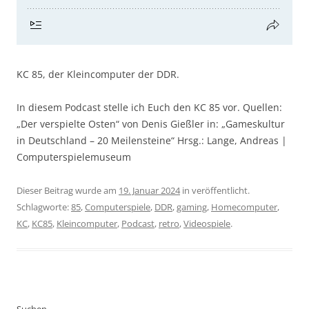
KC 85, der Kleincomputer der DDR.
In diesem Podcast stelle ich Euch den KC 85 vor. Quellen:
„Der verspielte Osten“ von Denis Gießler in: „Gameskultur
in Deutschland – 20 Meilensteine“ Hrsg.: Lange, Andreas |
Computerspielemuseum
Dieser Beitrag wurde am
19. Januar 2024
in veröffentlicht.
Schlagworte:
85
,
Computerspiele
,
DDR
,
gaming
,
Homecomputer
,
KC
,
KC85
,
Kleincomputer
,
Podcast
,
retro
,
Videospiele
.