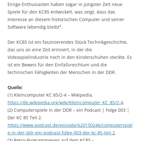
Einige Enthusiasten haben sogar in jüngster Zeit neue
Spiele für den KC85 entwickelt, was zeigt, dass das
Interesse an diesem historischen Computer und seiner
Software lebendig bleibt³.
Der KC85 ist ein faszinierendes Stück Technikgeschichte,
das uns an eine Zeit erinnert, in der die
Videospielindustrie noch in den Kinderschuhen steckte. Es
ist ein Beweis für den Einfallsreichtum und die
technischen Fähigkeiten der Menschen in der DDR.
Quelle:
(1) Kleincomputer KC 85/2-4 – Wikipedia.
https://de.wikipedia.org/wiki/Kleincomputer_KC_85/2-4
.
(2) Computerspiele in der DDR – ein Podcast | Folge 003 |
Der KC 85 Teil 2.
https://www.podcast.de/episode/620150246/computerspiel
e-in-der-ddr-ein-podcast-folge-003-der-kc-85-teil-2
.
(3) Retro-Programmieren auf dem KC85 –