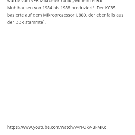
wurde vom VEB Mikroelektronik „Wilhelm Pieck“
Mühlhausen von 1984 bis 1988 produziert¹. Der KC85
basierte auf dem Mikroprozessor U880, der ebenfalls aus
der DDR stammte¹.
https://www.youtube.com/watch?v=rFQkV-uFMKc