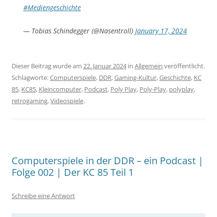
#Mediengeschichte
— Tobias Schindegger (@Nasentroll)
January 17, 2024
Dieser Beitrag wurde am
22. Januar 2024
in
Allgemein
veröffentlicht.
Schlagworte:
Computerspiele
,
DDR
,
Gaming-Kultur
,
Geschichte
,
KC
85
,
KC85
,
Kleincomputer
,
Podcast
,
Poly Play
,
Poly-Play
,
polyplay
,
retrogaming
,
Videospiele
.
Computerspiele in der DDR – ein Podcast |
Folge 002 | Der KC 85 Teil 1
Schreibe eine Antwort