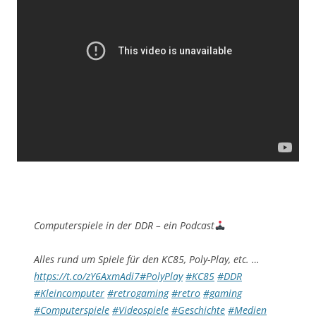
Computerspiele in der DDR – ein Podcast
Alles rund um Spiele für den KC85, Poly-Play, etc. …
https://t.co/zY6AxmAdi7
#PolyPlay
#KC85
#DDR
#Kleincomputer
#retrogaming
#retro
#gaming
#Computerspiele
#Videospiele
#Geschichte
#Medien