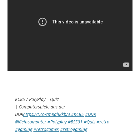
KC85 / PolyPlay – Quiz
| Computerspiele aus der
DDR
https://t.co/tm8ah8kbAL
#KC85
#DDR
#Kleincomputer
#Polyplay
#BSS01
#Quiz
#retro
#gaming
#retrogames
#retrogaming