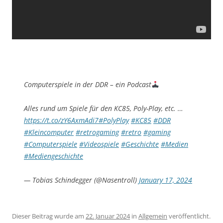
Computerspiele in der DDR – ein Podcast
Alles rund um Spiele für den KC85, Poly-Play, etc. …
https://t.co/zY6AxmAdi7
#PolyPlay
#KC85
#DDR
#Kleincomputer
#retrogaming
#retro
#gaming
#Computerspiele
#Videospiele
#Geschichte
#Medien
#Mediengeschichte
— Tobias Schindegger (@Nasentroll)
January 17, 2024
Dieser Beitrag wurde am
22. Januar 2024
in
Allgemein
veröffentlicht.