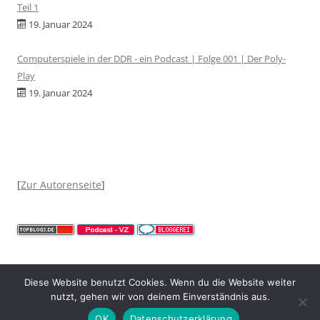
Teil 1
19. Januar 2024
Computerspiele in der DDR - ein Podcast | Folge 001 | Der Poly-
Play
19. Januar 2024
[
Zur Autorenseite
]
Diese Website benutzt Cookies. Wenn du die Website weiter
nutzt, gehen wir von deinem Einverständnis aus.
Mit Stolz präsentiert von WordPress
OK
Datenschutzerklärung