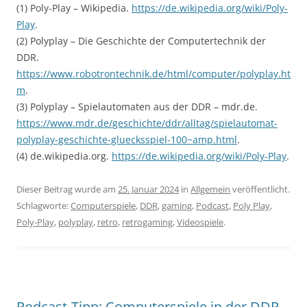
(1) Poly-Play – Wikipedia.
https://de.wikipedia.org/wiki/Poly-
Play
.
(2) Polyplay – Die Geschichte der Computertechnik der
DDR.
https://www.robotrontechnik.de/html/computer/polyplay.ht
m
.
(3) Polyplay – Spielautomaten aus der DDR – mdr.de.
https://www.mdr.de/geschichte/ddr/alltag/spielautomat-
polyplay-geschichte-gluecksspiel-100~amp.html
.
(4) de.wikipedia.org.
https://de.wikipedia.org/wiki/Poly-Play
.
Dieser Beitrag wurde am
25. Januar 2024
in
Allgemein
veröffentlicht.
Schlagworte:
Computerspiele
,
DDR
,
gaming
,
Podcast
,
Poly Play
,
Poly-Play
,
polyplay
,
retro
,
retrogaming
,
Videospiele
.
Podcast-Tipp: Computerspiele in der DDR