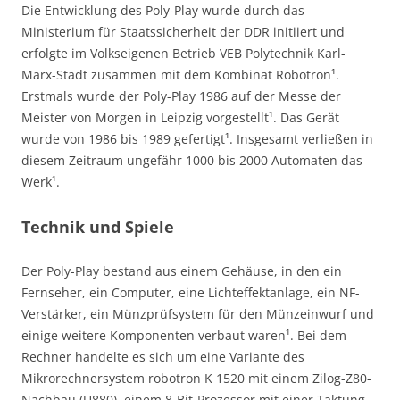
Die Entwicklung des Poly-Play wurde durch das
Ministerium für Staatssicherheit der DDR initiiert und
erfolgte im Volkseigenen Betrieb VEB Polytechnik Karl-
Marx-Stadt zusammen mit dem Kombinat Robotron¹.
Erstmals wurde der Poly-Play 1986 auf der Messe der
Meister von Morgen in Leipzig vorgestellt¹. Das Gerät
wurde von 1986 bis 1989 gefertigt¹. Insgesamt verließen in
diesem Zeitraum ungefähr 1000 bis 2000 Automaten das
Werk¹.
Technik und Spiele
Der Poly-Play bestand aus einem Gehäuse, in den ein
Fernseher, ein Computer, eine Lichteffektanlage, ein NF-
Verstärker, ein Münzprüfsystem für den Münzeinwurf und
einige weitere Komponenten verbaut waren¹. Bei dem
Rechner handelte es sich um eine Variante des
Mikrorechnersystem robotron K 1520 mit einem Zilog-Z80-
Nachbau (U880), einem 8-Bit-Prozessor mit einer Taktung