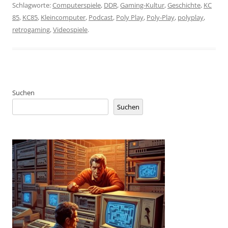
Schlagworte:
Computerspiele
,
DDR
,
Gaming-Kultur
,
Geschichte
,
KC
85
,
KC85
,
Kleincomputer
,
Podcast
,
Poly Play
,
Poly-Play
,
polyplay
,
retrogaming
,
Videospiele
.
Suchen
Suchen